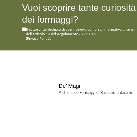
Vuoi scoprire tante curiosit
dei formaggi?
Il sottoscritto dichiara di aver ricevuto completa informativa ai sensi
dell’articolo 13 del Regolamento 679/2016
(Privacy Policy)
.
De’ Magi
Alchimia de Formaggi di Base alimentare Srl