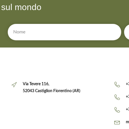
à sul mondo
Via Tevere 116,
+
52043 Castiglion Fiorentino (AR)
+
+
m