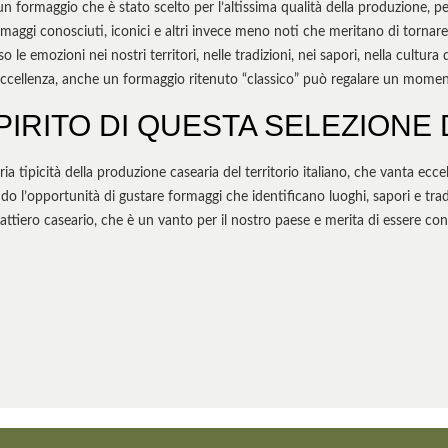
formaggio che è stato scelto per l’altissima qualità della produzione, per l
maggi conosciuti, iconici e altri invece meno noti che meritano di tornare a
so le emozioni nei nostri territori, nelle tradizioni, nei sapori, nella cult
eccellenza, anche un formaggio ritenuto “classico” può regalare un momen
PIRITO DI QUESTA SELEZIONE
ia tipicità della produzione casearia del territorio italiano, che vanta ecc
do l’opportunità di gustare formaggi che identificano luoghi, sapori e tradi
lattiero caseario, che è un vanto per il nostro paese e merita di essere co