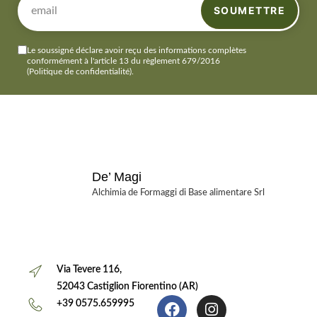
SOUMETTRE
Le soussigné déclare avoir reçu des informations complètes
conformément à l'article 13 du règlement 679/2016
(Politique de confidentialité)
.
De’ Magi
Alchimia de Formaggi di Base alimentare Srl
Via Tevere 116,
52043 Castiglion Fiorentino (AR)
+39 0575.659995