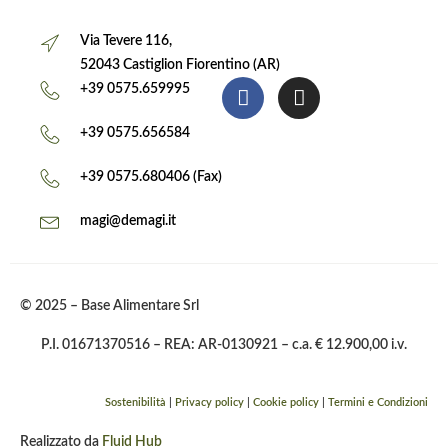
Via Tevere 116,
52043 Castiglion Fiorentino (AR)
+39 0575.659995
+39 0575.656584
+39 0575.680406 (Fax)
magi@demagi.it
© 2025 – Base Alimentare Srl
P.I. 01671370516 – REA: AR-0130921 – c.a. € 12.900,00 i.v.
Sostenibilità
|
Privacy policy
|
Cookie policy
|
Termini e Condizioni
Realizzato da
Fluid Hub