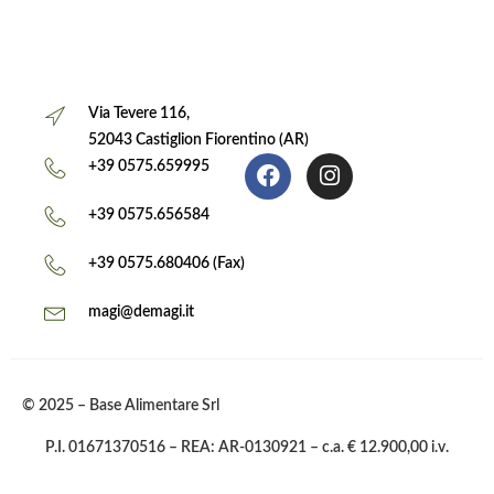
Via Tevere 116,
52043 Castiglion Fiorentino (AR)
+39 0575.659995
+39 0575.656584
+39 0575.680406 (Fax)
magi@demagi.it
© 2025 – Base Alimentare Srl
P.I. 01671370516 – REA: AR-0130921 – c.a. € 12.900,00 i.v.