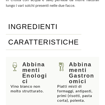
in crosta con acqua e sale) pervasa da muffe naturali
lungo i vari solchi presenti nelle due facce.
INGREDIENTI
CARATTERISTICHE
Abbina
Abbina
menti
menti
Enologi
Gastron
ci
omici
Vino bianco non
Piatti misti di
molto strutturato.
formaggi, antipasti,
primi (risotti, pasta
corta), polenta.