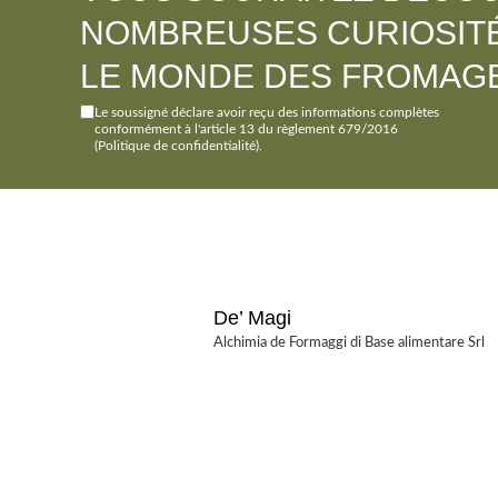
NOMBREUSES CURIOSIT
LE MONDE DES FROMAGE
Le soussigné déclare avoir reçu des informations complètes
conformément à l'article 13 du règlement 679/2016
(Politique de confidentialité)
.
De’ Magi
Alchimia de Formaggi di Base alimentare Srl