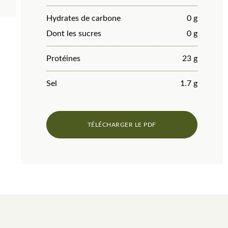
Hydrates de carbone
0 g
Dont les sucres
0 g
Protéines
23 g
Sel
1.7 g