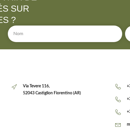
ÉS SUR
S ?
Via Tevere 116,
+
52043 Castiglion Fiorentino (AR)
+
+
m