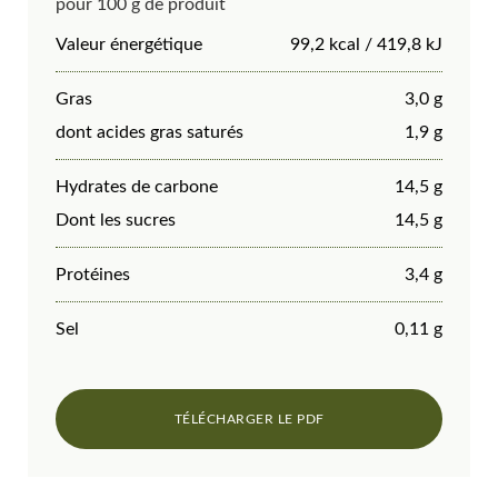
pour 100 g de produit
Valeur énergétique
99,2 kcal / 419,8 kJ
Gras
3,0 g
dont acides gras saturés
1,9 g
Hydrates de carbone
14,5 g
Dont les sucres
14,5 g
Protéines
3,4 g
Sel
0,11 g