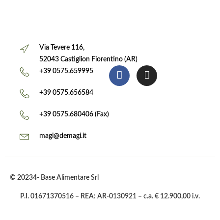
Via Tevere 116,
52043 Castiglion Fiorentino (AR)
+39 0575.659995
+39 0575.656584
+39 0575.680406 (Fax)
magi@demagi.it
© 20234- Base Alimentare Srl
P.I. 01671370516 – REA: AR-0130921 – c.a. € 12.900,00 i.v.