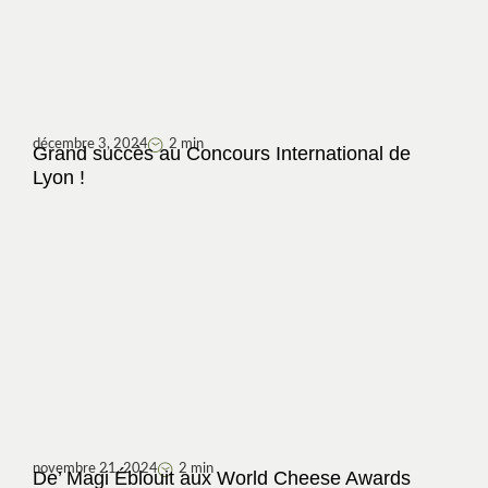
décembre 3, 2024
2 min
Grand succès au Concours International de
Lyon !
novembre 21, 2024
2 min
De’ Magi Éblouit aux World Cheese Awards