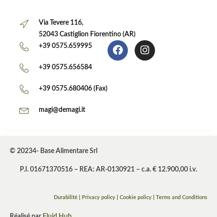
Via Tevere 116,
52043 Castiglion Fiorentino (AR)
+39 0575.659995
+39 0575.656584
+39 0575.680406 (Fax)
magi@demagi.it
© 20234- Base Alimentare Srl
P.I. 01671370516 – REA: AR-0130921 – c.a. € 12.900,00 i.v.
Durabilité
|
Privacy policy
|
Cookie policy
|
Terms and Conditions
Réalisé par
Fluid Hub