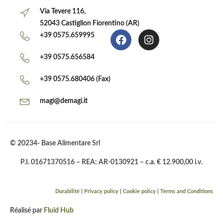
Via Tevere 116,
52043 Castiglion Fiorentino (AR)
+39 0575.659995
+39 0575.656584
+39 0575.680406 (Fax)
magi@demagi.it
© 20234- Base Alimentare Srl
P.I. 01671370516 – REA: AR-0130921 – c.a. € 12.900,00 i.v.
Durabilité
|
Privacy policy
|
Cookie policy
|
Terms and Conditions
Réalisé par
Fluid Hub