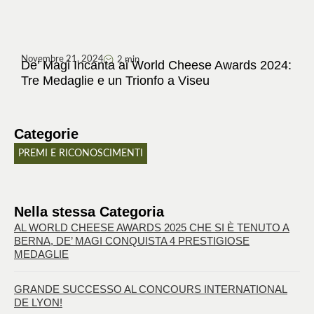
Novembre 21, 2024
2 min
De’ Magi Incanta ai World Cheese Awards 2024:
Tre Medaglie e un Trionfo a Viseu
Categorie
PREMI E RICONOSCIMENTI
Nella stessa Categoria
AL WORLD CHEESE AWARDS 2025 CHE SI È TENUTO A
BERNA, DE’ MAGI CONQUISTA 4 PRESTIGIOSE
MEDAGLIE
GRANDE SUCCESSO AL CONCOURS INTERNATIONAL
DE LYON!