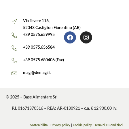
Via Tevere 116,
52043 Castiglion Fiorentino (AR)
+39 0575.659995
+39 0575.656584
+39 0575.680406 (Fax)
magi@demagi.it
© 2025 – Base Alimentare Srl
P.I. 01671370516 – REA: AR-0130921 – c.a. € 12.900,00 i.v.
Sostenibilità
|
Privacy policy
|
Cookie policy
|
Termini e Condizioni