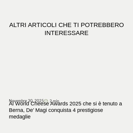
ALTRI ARTICOLI CHE TI POTREBBERO
INTERESSARE
Novembre 30, 2025
2 min
Al World Cheese Awards 2025 che si è tenuto a
Berna, De’ Magi conquista 4 prestigiose
medaglie