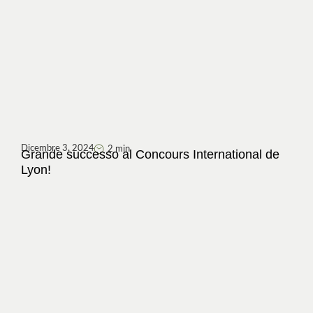
Dicembre 3, 2024
2 min
Grande successo al Concours International de
Lyon!